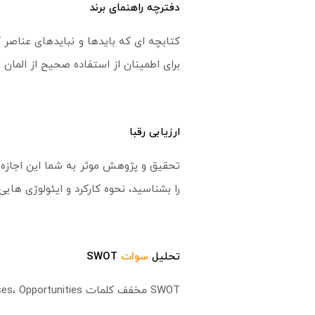
دفترچه راهنمای برند
کتابچه ای که بایدها و نبایدهای عناصر گ
برای اطمینان از استفاده صحیح از المان
ارزیابی رقبا
تحقیق و پژوهش موثر به شما این اجازه را
را بشناسید، نحوه کارکرد و ایئولوژی هایی
تحلیل
سوات
SWOT
SWOT مخفف کلمات Strengths، Weaknesses، Opportunities و Threats می باشد.